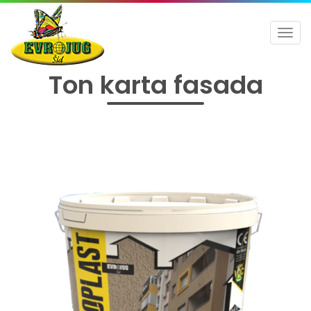
Toggl
navig
Ton karta fasada