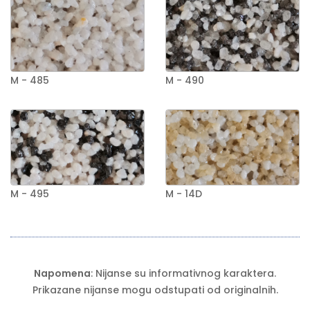
M - 485
M - 490
M - 495
M - 14D
Napomena
: Nijanse su informativnog karaktera.
Prikazane nijanse mogu odstupati od originalnih.