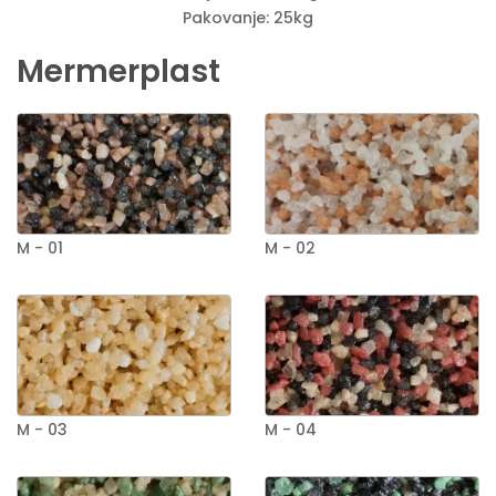
Pakovanje: 25kg
Mermerplast
M - 01
M - 02
M - 03
M - 04