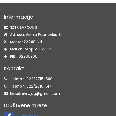
Informacije
SZTR EVROJUG
Adresa: Veljka Paunovića 3
Mesto: 22240 Šid
Matični broj: 55955379
PIB: 102905900
Kontakt
Telefon: 022/2715-500
Telefon: 022/2710-617
Email: evrojug@gmail.com
Društvene mreže
Facebook